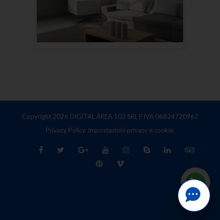
Copyright 2026 DIGITAL AREA 102 SRL P.IVA 06824720962
Privacy Policy.
Impostazioni privacy e cookie.